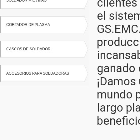
clientes
SOLDADOR MIG / MAG
el siste
GS.EMC.R
CORTADOR DE PLASMA
producci
CASCOS DE SOLDADOR
incansab
ganado e
ACCESORIOS PARA SOLDADORAS
¡Damos 
mundo p
largo pl
benefici