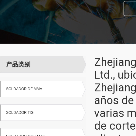
Zhejian
产品类别
Ltd., ub
Zhejiang
SOLDADOR DE MMA
años de 
varias m
SOLDADOR TIG
de corte